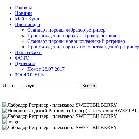
Головна
Новини
Мейн Куни
Про породи
Стандарт породы лабрадор ретривер
Происхождение породы лабрадор ретривер
Стандарт породы новошотландский ретривер
Происхождение породы новошотландский ретриве
Наші собаки
ФОТО
Цуценята
Помет 28.07.2017
ЗООГОТЕЛЬ
Искать...