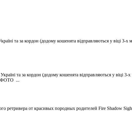
аїні та за кордон (додому кошенята відправляються у віці 3-х мі
раїні та за кордон (додому кошенята відправляються у віці 3-х мі
 ФОТО ...
о ретривера от красивых породных родителей Fire Shadow Sight 