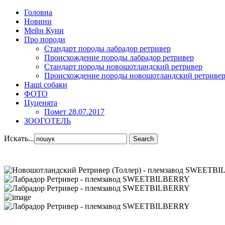
Головна
Новини
Мейн Куни
Про породи
Стандарт породы лабрадор ретривер
Происхождение породы лабрадор ретривер
Стандарт породы новошотландский ретривер
Происхождение породы новошотландский ретриве
Наші собаки
ФОТО
Цуценята
Помет 28.07.2017
ЗООГОТЕЛЬ
Искать...